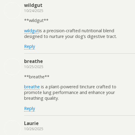
wildgut
10/24/2025
** wildgut**
wildgut
is a precision-crafted nutritional blend
designed to nurture your dog’s digestive tract.
Reply
breathe
10/25/2025
** breathe**
breathe
is a plant-powered tincture crafted to
promote lung performance and enhance your
breathing quality.
Reply
Laurie
10/26/2025